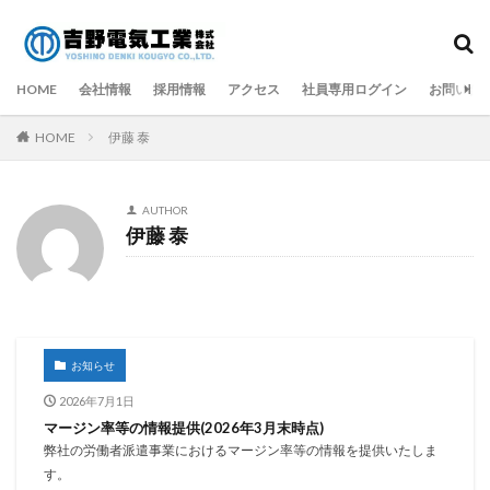
タグ
HOME
GW
会社情報
SNS
採用情報
お知らせ
アクセス
マージン率
社員専用ログイン
お問い合
代表者変更
営業日
就任挨拶
年末年始休業
HOME
伊藤 泰
決算公告
AUTHOR
検索
伊藤 泰
お知らせ
2026年7月1日
マージン率等の情報提供(2026年3月末時点)
弊社の労働者派遣事業におけるマージン率等の情報を提供いたしま
す。