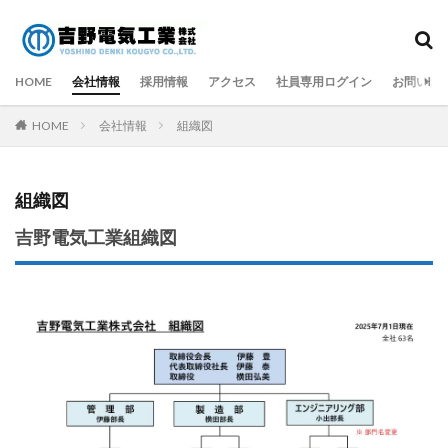
タグ
HOME
GW
会社情報
SNS
採用情報
お知らせ
アクセス
マージン率
社員専用ログイン
お問い合
代表者変更
営業日
就任挨拶
年末年始休業
HOME
会社情報
組織図
決算公告
検索
組織図
吉野電気工業組織図