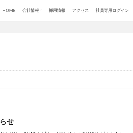
ごあいさつ
会社概要
会社沿革
事業内容
組織図
許可登録
HOME
会社情報
採用情報
アクセス
社員専用ログイン
ごあいさつ
会社概要
会社沿革
事業内容
組織図
許可登録
お知らせ
マージン率
代表者変更
営業日
就任挨拶
検索
らせ